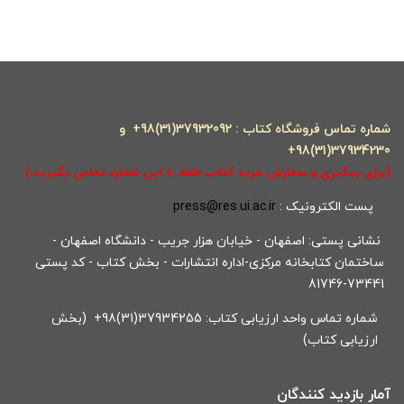
شماره تماس فروشگاه کتاب : 37932092(31)98+ و
37934230(31)98+
(برای پیگیری و سفارش خرید کتاب فقط با این شماره تماس بگیرید.)
پست الکترونیک :
press@res.ui.ac.ir
نشانی پستی: اصفهان - خیابان هزار جریب - دانشگاه اصفهان -
ساختمان کتابخانه مرکزی-اداره انتشارات - بخش کتاب - کد پستی
73441-81746
شماره تماس واحد ارزیابی کتاب: 37934255(31)98+ (بخش
ارزیابی کتاب)
آمار بازدید کنندگان