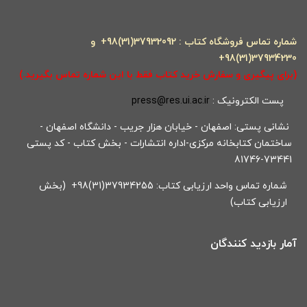
شماره تماس فروشگاه کتاب : 37932092(31)98+ و
37934230(31)98+
(برای پیگیری و سفارش خرید کتاب فقط با این شماره تماس بگیرید.)
پست الکترونیک :
press@res.ui.ac.ir
نشانی پستی: اصفهان - خیابان هزار جریب - دانشگاه اصفهان -
ساختمان کتابخانه مرکزی-اداره انتشارات - بخش کتاب - کد پستی
73441-81746
شماره تماس واحد ارزیابی کتاب: 37934255(31)98+ (بخش
ارزیابی کتاب)
آمار بازدید کنندگان