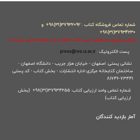
شماره تماس فروشگاه کتاب : 37932092(31)98+ و
37934230(31)98+
(برای پیگیری و سفارش خرید کتاب فقط با این شماره تماس بگیرید.)
پست الکترونیک :
press@res.ui.ac.ir
نشانی پستی: اصفهان - خیابان هزار جریب - دانشگاه اصفهان -
ساختمان کتابخانه مرکزی-اداره انتشارات - بخش کتاب - کد پستی
73441-81746
شماره تماس واحد ارزیابی کتاب: 37934255(31)98+ (بخش
ارزیابی کتاب)
آمار بازدید کنندگان