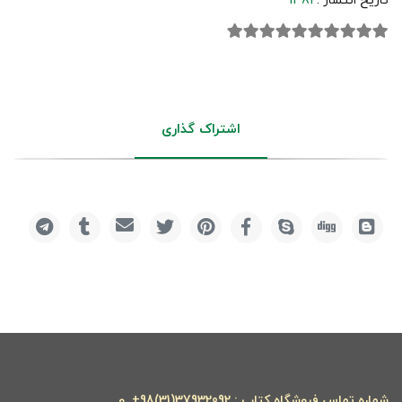
تاریخ انتشار :
1381
اشتراک گذاری
شماره تماس فروشگاه کتاب : 37932092(31)98+ و