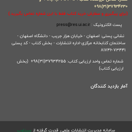
37934230(31)98+
(برای پیگیری و سفارش خرید کتاب فقط با این شماره تماس بگیرید.)
پست الکترونیک :
press@res.ui.ac.ir
نشانی پستی: اصفهان - خیابان هزار جریب - دانشگاه اصفهان -
ساختمان کتابخانه مرکزی-اداره انتشارات - بخش کتاب - کد پستی
73441-81746
شماره تماس واحد ارزیابی کتاب: 37934255(31)98+ (بخش
ارزیابی کتاب)
آمار بازدید کنندگان
سامانه مدیریت انتشارات علمی.
قدرت گرفته از
سیناوب