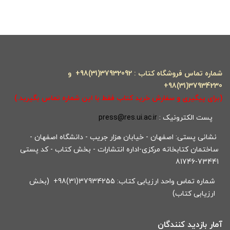
شماره تماس فروشگاه کتاب : 37932092(31)98+ و
37934230(31)98+
(برای پیگیری و سفارش خرید کتاب فقط با این شماره تماس بگیرید.)
پست الکترونیک :
press@res.ui.ac.ir
نشانی پستی: اصفهان - خیابان هزار جریب - دانشگاه اصفهان -
ساختمان کتابخانه مرکزی-اداره انتشارات - بخش کتاب - کد پستی
73441-81746
شماره تماس واحد ارزیابی کتاب: 37934255(31)98+ (بخش
ارزیابی کتاب)
آمار بازدید کنندگان