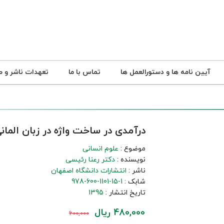
آیین نامه ها و دستورالعمل ها
تماس با ما
تعهدات ناشر و ص
درآمدی در ساخت واژه در زبان المان
موضوع :
علوم انسانی
نویسنده :
دکتر رعنا رئیسی
ناشر :
انتشارات دانشگاه اصفهان
شابک :
978-600-1101-15-1
تاریخ انتشار :
1395
480,000 ریال
600,000