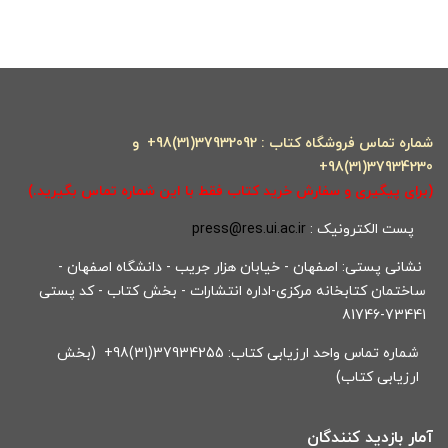
شماره تماس فروشگاه کتاب : 37932092(31)98+ و
37934230(31)98+
(برای پیگیری و سفارش خرید کتاب فقط با این شماره تماس بگیرید.)
پست الکترونیک :
press@res.ui.ac.ir
نشانی پستی: اصفهان - خیابان هزار جریب - دانشگاه اصفهان -
ساختمان کتابخانه مرکزی-اداره انتشارات - بخش کتاب - کد پستی
73441-81746
شماره تماس واحد ارزیابی کتاب: 37934255(31)98+ (بخش
ارزیابی کتاب)
آمار بازدید کنندگان