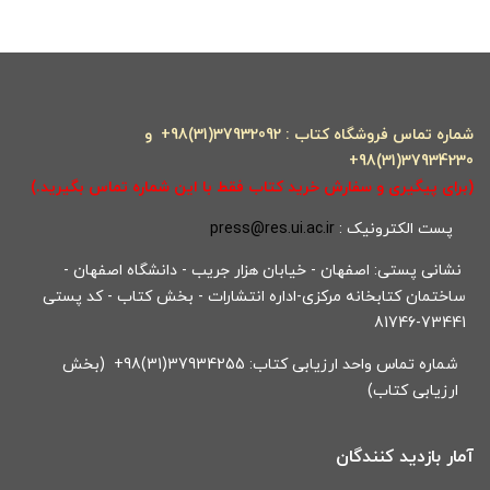
شماره تماس فروشگاه کتاب : 37932092(31)98+ و
37934230(31)98+
(برای پیگیری و سفارش خرید کتاب فقط با این شماره تماس بگیرید.)
پست الکترونیک :
press@res.ui.ac.ir
نشانی پستی: اصفهان - خیابان هزار جریب - دانشگاه اصفهان -
ساختمان کتابخانه مرکزی-اداره انتشارات - بخش کتاب - کد پستی
73441-81746
شماره تماس واحد ارزیابی کتاب: 37934255(31)98+ (بخش
ارزیابی کتاب)
آمار بازدید کنندگان