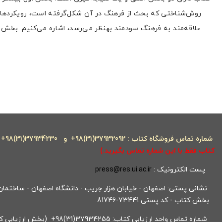
روش‌شناختی که بحث از فرهنگ در آن شکل‌گرفته است، رویکردهای 
علاقه‌مند به فرهنگ سودمند بهنظر می‌رسد، اشاره می‌کنیم. بخش
شماره تماس فروشگاه کتاب : 37932092(31)98+ و
37934230(31)98+
کتاب فقط با این شماره تماس بگیرید.)
پست الکترونیک :
press@res.ui.ac.ir
نشانی پستی: اصفهان - خیابان هزار جریب - دانشگاه اصفهان - ساختمان ک
بخش کتاب - کد پستی 73441-81746
شماره تماس واحد ارزیابی کتاب: 37934255(31)98+ (بخش ارزیابی کتاب)