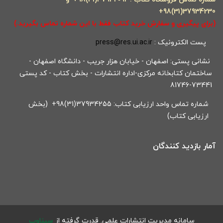
37934230(31)98+
(برای پیگیری و سفارش خرید کتاب فقط با این شماره تماس بگیرید.)
پست الکترونیک :
press@res.ui.ac.ir
نشانی پستی: اصفهان - خیابان هزار جریب - دانشگاه اصفهان -
ساختمان کتابخانه مرکزی-اداره انتشارات - بخش کتاب - کد پستی
73441-81746
شماره تماس واحد ارزیابی کتاب: 37934255(31)98+ (بخش
ارزیابی کتاب)
آمار بازدید کنندگان
سامانه مدیریت انتشارات علمی.
قدرت گرفته از
سیناوب