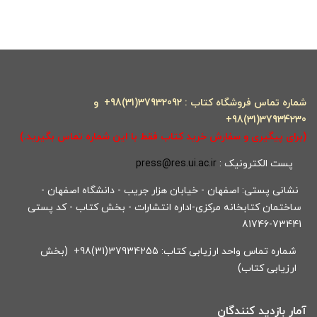
شماره تماس فروشگاه کتاب : 37932092(31)98+ و
37934230(31)98+
(برای پیگیری و سفارش خرید کتاب فقط با این شماره تماس بگیرید.)
پست الکترونیک :
press@res.ui.ac.ir
نشانی پستی: اصفهان - خیابان هزار جریب - دانشگاه اصفهان -
ساختمان کتابخانه مرکزی-اداره انتشارات - بخش کتاب - کد پستی
73441-81746
شماره تماس واحد ارزیابی کتاب: 37934255(31)98+ (بخش
ارزیابی کتاب)
آمار بازدید کنندگان