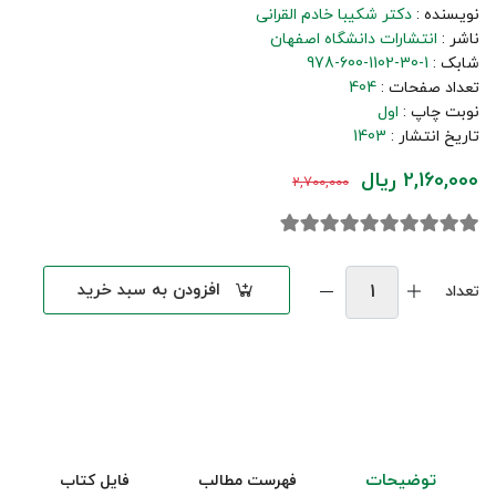
نویسنده :
دکتر شکیبا خادم القرانی
ناشر :
انتشارات دانشگاه اصفهان
شابک :
978-600-1102-30-1
تعداد صفحات :
404
نوبت چاپ :
اول
تاریخ انتشار :
1403
2,160,000 ریال
2,700,000
افزودن به سبد خرید
تعداد
توضیحات
فهرست مطالب
فایل کتاب