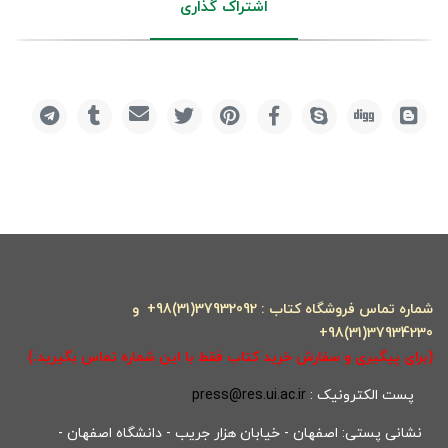
اشتراک گذاری
شماره تماس فروشگاه کتاب : 37932092(31)98+ و
37934230(31)98+
(برای پیگیری و سفارش خرید کتاب فقط با این شماره تماس بگیرید.)
پست الکترونیک :
press@res.ui.ac.ir
نشانی پستی: اصفهان - خیابان هزار جریب - دانشگاه اصفهان -