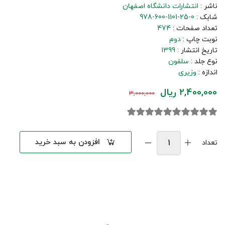
ناشر :
انتشارات دانشگاه اصفهان
شابک :
978-600-1101-25-0
تعداد صفحات :
474
نوبت چاپ :
دوم
تاریخ انتشار :
1399
نوع جلد :
سلفون
اندازه :
وزیری
2,400,000 ریال
3,000,000
افزودن به سبد خرید
تعداد