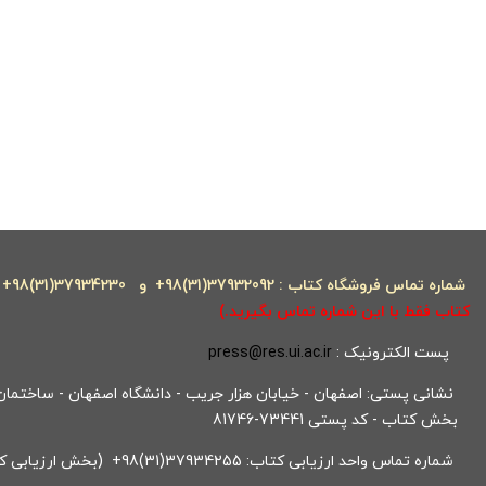
شماره تماس فروشگاه کتاب : 37932092(31)98+ و
37934230(31)98+
کتاب فقط با این شماره تماس بگیرید.)
پست الکترونیک :
press@res.ui.ac.ir
نشانی پستی: اصفهان - خیابان هزار جریب - دانشگاه اصفهان - ساختمان ک
بخش کتاب - کد پستی 73441-81746
شماره تماس واحد ارزیابی کتاب: 37934255(31)98+ (بخش ارزیابی کتاب)