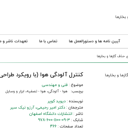
آیین نامه ها و دستورالعمل ها
تماس با ما
تعهدات ناشر و ص
 حذف گازها و بخارها
کنترل آلودگی هوا (با رویکرد طراح
موضوع :
فنی و مهندسی
برچسب:
هوا - آلودگی، هوا - تصفیه، ابزار و وسایل
نویسنده :
دیوید کوپر
مترجمان :
دکتر امیر رحیمی
آرزو نیک‌ سیر
ناشر :
انتشارات دانشگاه اصفهان
شابک :
978-600-1100-09-3
تعداد صفحات :
466