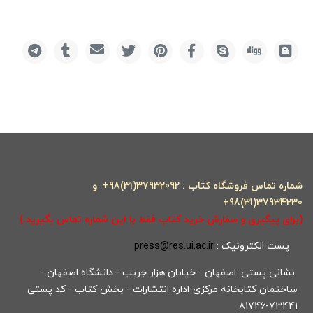
شماره تماس فروشگاه کتاب : 37932092(31)98+ و
37934230(31)98+
(برای پیگیری و سفارش خرید کتاب فقط با این شماره تماس بگیرید.)
پست الکترونیک :
press@res.ui.ac.ir
نشانی پستی: اصفهان - خیابان هزار جریب - دانشگاه اصفهان -
ساختمان کتابخانه مرکزی-اداره انتشارات - بخش کتاب - کد پستی
73441-81746