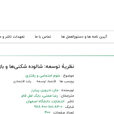
آیین نامه ها و دستورالعمل ها
تماس با ما
تعهدات ناشر و ص
نظریۀ توسعه: شالوده شکنی‌ها و باز
موضوع :
علوم اجتماعی و رفتاری
برچسب ها:
اقتصاد توسعه
رشد اقتصادی
نویسنده :
جان ندروین پیترز
مترجمان :
رضا همتی
بابک لعل فام
ناشر :
انتشارات دانشگاه اصفهان
شابک :
978-600-1101-83-0
تعداد صفحات :
400