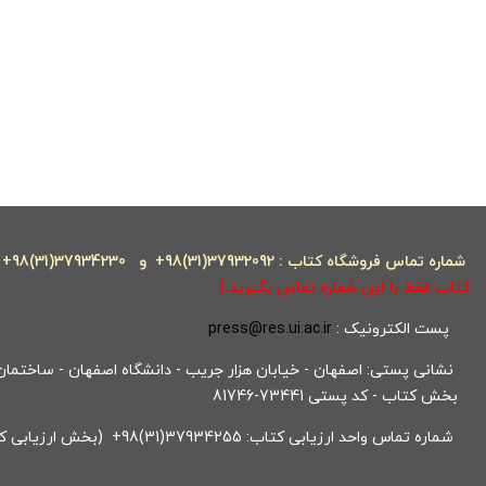
شماره تماس فروشگاه کتاب : 37932092(31)98+ و
37934230(31)98+
کتاب فقط با این شماره تماس بگیرید.)
پست الکترونیک :
press@res.ui.ac.ir
نشانی پستی: اصفهان - خیابان هزار جریب - دانشگاه اصفهان - ساختمان ک
بخش کتاب - کد پستی 73441-81746
شماره تماس واحد ارزیابی کتاب: 37934255(31)98+ (بخش ارزیابی کتاب)